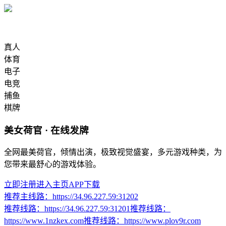
真人
体育
电子
电竞
捕鱼
棋牌
美女荷官 · 在线发牌
全网最美荷官，倾情出演，极致视觉盛宴，多元游戏种类，为
您带来最舒心的游戏体验。
立即注册
进入主页
APP下载
推荐主线路：
https://34.96.227.59:31202
推荐线路：
https://34.96.227.59:31201
推荐线路：
https://www.1nzkex.com
推荐线路：
https://www.plov9r.com