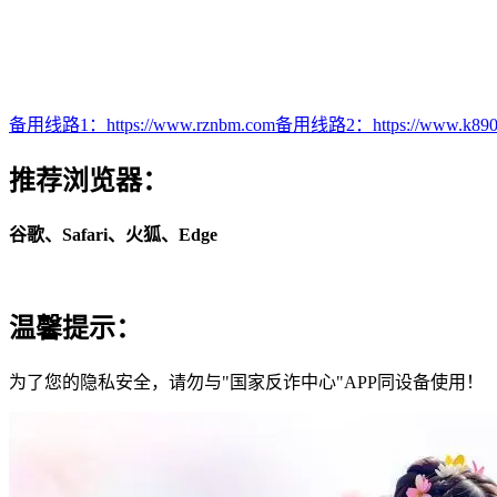
备用线路
1
：
https://www.rznbm.com
备用线路
2
：
https://www.k89
推荐浏览器：
谷歌、Safari、火狐、Edge
温馨提示：
为了您的隐私安全，请勿与"国家反诈中心"APP同设备使用！