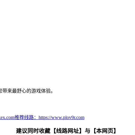
您带来最舒心的游戏体验。
kex.com
推荐线路：
https://www.plov9r.com
建议同时收藏【线路网址】与【本网页】