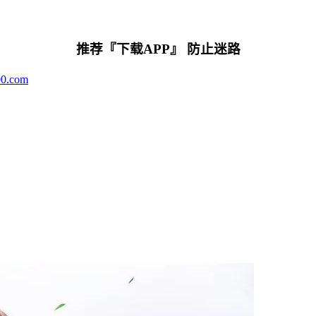
推荐『下载APP』 防止迷路
00.com