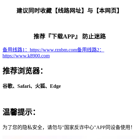
建议同时收藏【线路网址】与【本网页】
推荐『下载APP』 防止迷路
备用线路
1
：
https://www.rznbm.com
备用线路
2
：
https://www.k8900.com
推荐浏览器：
谷歌、Safari、火狐、Edge
温馨提示：
为了您的隐私安全，请勿与"国家反诈中心"APP同设备使用！