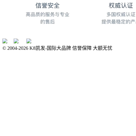
© 2004-
2026
K8凯发-国际大品牌 信誉保障 大额无忧