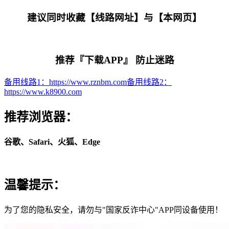
建议同时收藏【线路网址】与【本网页】
推荐『下载APP』 防止迷路
备用线路
1
：
https://www.rznbm.com
备用线路
2
：
https://www.k8900.com
推荐浏览器：
谷歌、Safari、火狐、Edge
温馨提示：
为了您的隐私安全，请勿与"国家反诈中心"APP同设备使用！