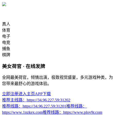
真人
体育
电子
电竞
捕鱼
棋牌
美女荷官 · 在线发牌
全网最美荷官，倾情出演，极致视觉盛宴，多元游戏种类，为
您带来最舒心的游戏体验。
立即注册
进入主页
APP下载
推荐主线路：
https://34.96.227.59:31202
推荐线路：
https://34.96.227.59:31201
推荐线路：
https://www.1nzkex.com
推荐线路：
https://www.plov9r.com