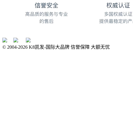
© 2004-
2026
K8凯发-国际大品牌 信誉保障 大额无忧