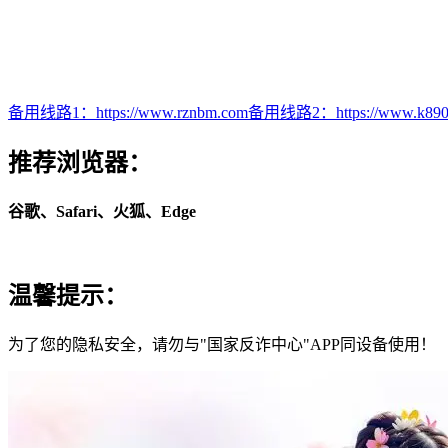
备用线路
1
：
https://www.rznbm.com
备用线路
2
：
https://www.k89
推荐浏览器：
谷歌、Safari、火狐、Edge
温馨提示：
为了您的隐私安全，请勿与"国家反诈中心"APP同设备使用！