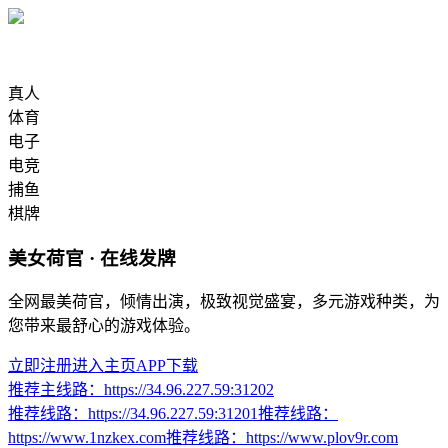
真人
体育
电子
电竞
捕鱼
棋牌
美女荷官 · 在线发牌
全网最美荷官，倾情出演，极致视觉盛宴，多元游戏种类，为
您带来最舒心的游戏体验。
立即注册
进入主页
APP下载
推荐主线路：
https://34.96.227.59:31202
推荐线路：
https://34.96.227.59:31201
推荐线路：
https://www.1nzkex.com
推荐线路：
https://www.plov9r.com