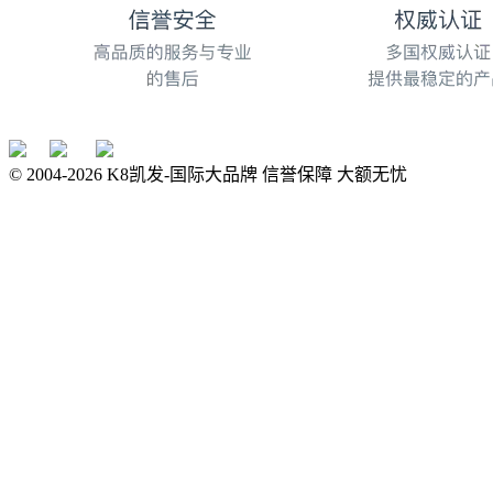
© 2004-
2026
K8凯发-国际大品牌 信誉保障 大额无忧