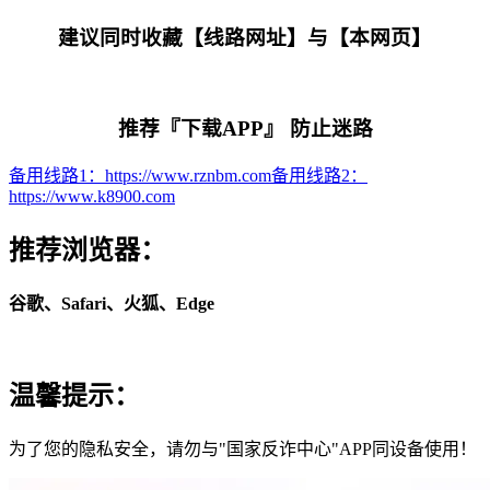
建议同时收藏【线路网址】与【本网页】
推荐『下载APP』 防止迷路
备用线路
1
：
https://www.rznbm.com
备用线路
2
：
https://www.k8900.com
推荐浏览器：
谷歌、Safari、火狐、Edge
温馨提示：
为了您的隐私安全，请勿与"国家反诈中心"APP同设备使用！