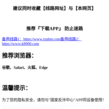
建议同时收藏【线路网址】与【本网页】
推荐『下载APP』 防止迷路
备用线路
1
：
https://www.rznbm.com
备用线路
2
：
https://www.k8900.com
推荐浏览器：
谷歌、Safari、火狐、Edge
温馨提示：
为了您的隐私安全，请勿与"国家反诈中心"APP同设备使用！