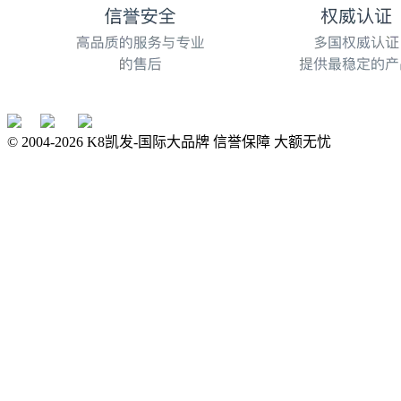
© 2004-
2026
K8凯发-国际大品牌 信誉保障 大额无忧