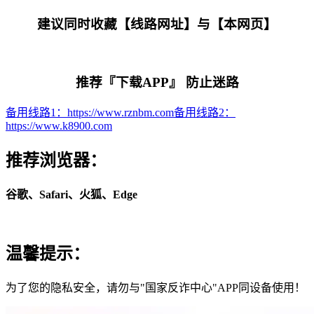
建议同时收藏【线路网址】与【本网页】
推荐『下载APP』 防止迷路
备用线路
1
：
https://www.rznbm.com
备用线路
2
：
https://www.k8900.com
推荐浏览器：
谷歌、Safari、火狐、Edge
温馨提示：
为了您的隐私安全，请勿与"国家反诈中心"APP同设备使用！