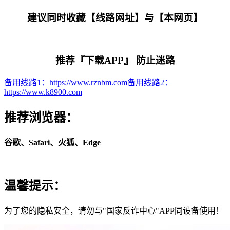
建议同时收藏【线路网址】与【本网页】
推荐『下载APP』 防止迷路
备用线路
1
：
https://www.rznbm.com
备用线路
2
：
https://www.k8900.com
推荐浏览器：
谷歌、Safari、火狐、Edge
温馨提示：
为了您的隐私安全，请勿与"国家反诈中心"APP同设备使用！