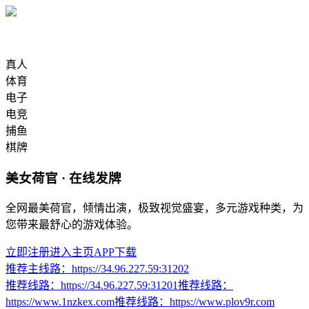
真人
体育
电子
电竞
捕鱼
棋牌
美女荷官 · 在线发牌
全网最美荷官，倾情出演，极致视觉盛宴，多元游戏种类，为
您带来最舒心的游戏体验。
立即注册
进入主页
APP下载
推荐主线路：
https://34.96.227.59:31202
推荐线路：
https://34.96.227.59:31201
推荐线路：
https://www.1nzkex.com
推荐线路：
https://www.plov9r.com